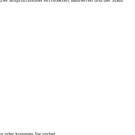
rtner anspruchsvoller Architekten, Bauherren und der Stadt
 an oder kommen Sie vorbei.