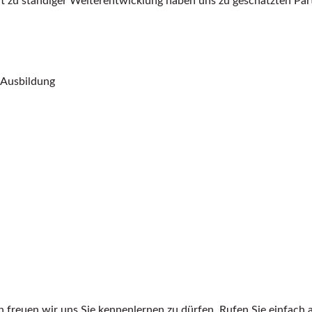
haft zu ständiger Weiterentwicklung haben uns zu geschätzten Pa
 Ausbildung
ann freuen wir uns Sie kennenlernen zu dürfen. Rufen Sie einfach